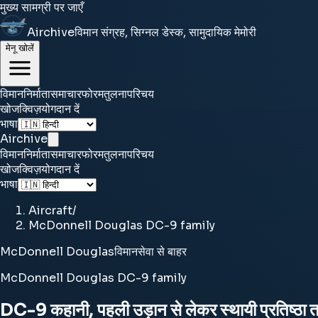
मुख्य सामग्री पर जाएँ
Airchive
विमान संग्रह, सिग्नल डेस्क, सामुदायिक मेमोरी
मेनू खोलें
विमान
निर्माता
समाचार
फोरम
तुलना
परिचय
खोज
क्विज़
योगदान दें
भाषा
Airchive
विमान
निर्माता
समाचार
फोरम
तुलना
परिचय
खोज
क्विज़
योगदान दें
भाषा
Aircraft
/
McDonnell Douglas DC-9 family
McDonnell Douglas
विमान
सेवा से बाहर
McDonnell Douglas DC-9 family
DC-9 कहानी, पहली उड़ान से लेकर स्थायी प्रतिष्ठा