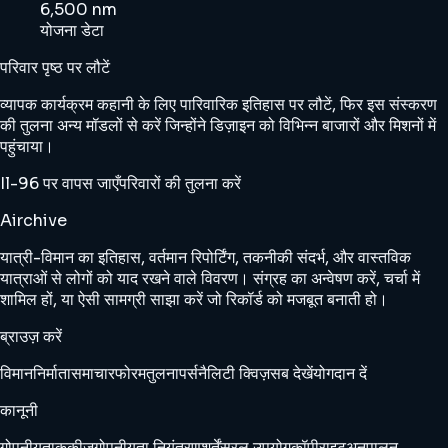
6,500 nm
योजना डेटा
परिवार पृष्ठ पर लौटें
व्यापक कार्यक्रम कहानी के लिए पारिवारिक इतिहास पर लौटें, फिर इस संस्करण
की तुलना अन्य मॉडलों से करें जिन्होंने डिज़ाइन को विभिन्न बाजारों और मिशनों में
पहुंचाया।
Il-96 पर वापस जाएँ
परिवारों की तुलना करें
Airchive
यात्री-विमान का इतिहास, वर्तमान रिपोर्टिंग, तकनीकी संदर्भ, और वास्तविक
यात्राओं से लोगों को याद रखने वाले विवरण। संग्रह का अन्वेषण करें, चर्चा में
शामिल हों, या ऐसी सामग्री साझा करें जो रिकॉर्ड को मजबूत बनाती हो।
ब्राउज़ करें
विमान
निर्माता
समाचार
फोरम
तुलना
पर्सनैलिटी क्विज़
सब देखें
योगदान दें
कानूनी
गोपनीयता
कुकीज़
गोपनीयता नियंत्रण
शर्तें
सरल उपयोग
कॉपीराइट
अनुपालन