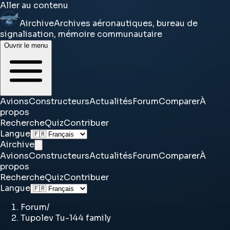
Aller au contenu
Airchive
Archives aéronautiques, bureau de
signalisation, mémoire communautaire
Ouvrir le menu
Avions
Constructeurs
Actualités
Forum
Comparer
À
propos
Recherche
Quiz
Contribuer
Langue
Airchive
Avions
Constructeurs
Actualités
Forum
Comparer
À
propos
Recherche
Quiz
Contribuer
Langue
Forum
/
Tupolev Tu-144 family