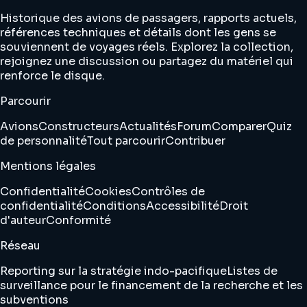
Historique des avions de passagers, rapports actuels,
références techniques et détails dont les gens se
souviennent de voyages réels. Explorez la collection,
rejoignez une discussion ou partagez du matériel qui
renforce le disque.
Parcourir
Avions
Constructeurs
Actualités
Forum
Comparer
Quiz
de personnalité
Tout parcourir
Contribuer
Mentions légales
Confidentialité
Cookies
Contrôles de
confidentialité
Conditions
Accessibilité
Droit
d'auteur
Conformité
Réseau
Reporting sur la stratégie indo-pacifique
Listes de
surveillance pour le financement de la recherche et les
subventions