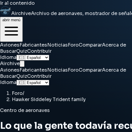
Ir al contenido
Airchive
Archivo de aeronaves, mostrador de señal
abrir menú
Aviones
Fabricantes
Noticias
Foro
Comparar
Acerca de
Buscar
Quiz
Contribuir
Idioma
Airchive
Aviones
Fabricantes
Noticias
Foro
Comparar
Acerca de
Buscar
Quiz
Contribuir
Idioma
Foro
/
Hawker Siddeley Trident family
Centro de aeronaves
Lo que la gente todavía rec