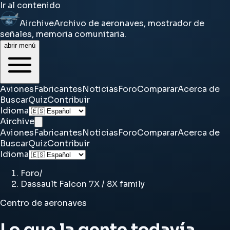
Ir al contenido
Airchive
Archivo de aeronaves, mostrador de
señales, memoria comunitaria.
abrir menú
Aviones
Fabricantes
Noticias
Foro
Comparar
Acerca de
Buscar
Quiz
Contribuir
Idioma
Airchive
Aviones
Fabricantes
Noticias
Foro
Comparar
Acerca de
Buscar
Quiz
Contribuir
Idioma
Foro
/
Dassault Falcon 7X / 8X family
Centro de aeronaves
Lo que la gente todavía