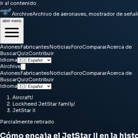
Ir al contenido
Airchive
Archivo de aeronaves, mostrador de señal
abrir menú
Aviones
Fabricantes
Noticias
Foro
Comparar
Acerca de
Buscar
Quiz
Contribuir
Idioma
Airchive
Aviones
Fabricantes
Noticias
Foro
Comparar
Acerca de
Buscar
Quiz
Contribuir
Idioma
Aircraft
/
Lockheed JetStar family
/
JetStar II
Parcialmente retirado
Cómo encaja el JetStar II en la hist