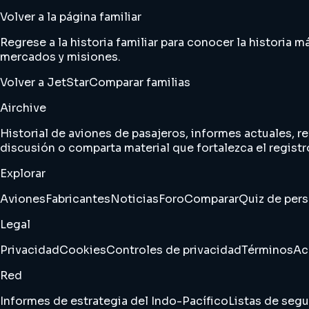
Volver a la página familiar
Regrese a la historia familiar para conocer la historia
mercados y misiones.
Volver a JetStar
Comparar familias
Airchive
Historial de aviones de pasajeros, informes actuales, re
discusión o comparta material que fortalezca el registr
Explorar
Aviones
Fabricantes
Noticias
Foro
Comparar
Quiz de per
Legal
Privacidad
Cookies
Controles de privacidad
Términos
Ac
Red
Informes de estrategia del Indo-Pacífico
Listas de segu