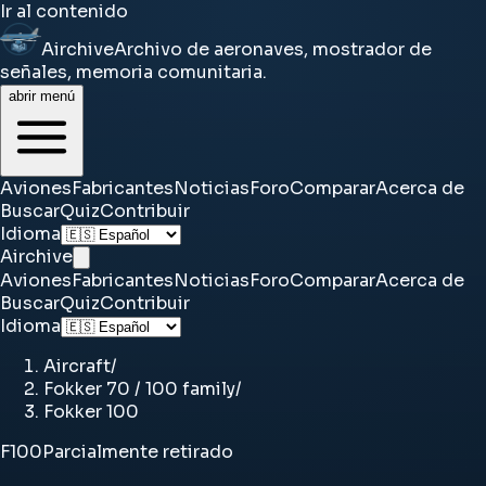
Ir al contenido
Airchive
Archivo de aeronaves, mostrador de
señales, memoria comunitaria.
abrir menú
Aviones
Fabricantes
Noticias
Foro
Comparar
Acerca de
Buscar
Quiz
Contribuir
Idioma
Airchive
Aviones
Fabricantes
Noticias
Foro
Comparar
Acerca de
Buscar
Quiz
Contribuir
Idioma
Aircraft
/
Fokker 70 / 100 family
/
Fokker 100
F100
Parcialmente retirado