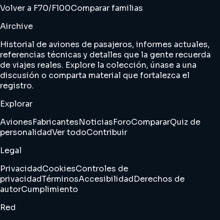
Volver a F70/F100
Comparar familias
Airchive
Historial de aviones de pasajeros, informes actuales,
referencias técnicas y detalles que la gente recuerda
de viajes reales. Explore la colección, únase a una
discusión o comparta material que fortalezca el
registro.
Explorar
Aviones
Fabricantes
Noticias
Foro
Comparar
Quiz de
personalidad
Ver todo
Contribuir
Legal
Privacidad
Cookies
Controles de
privacidad
Términos
Accesibilidad
Derechos de
autor
Cumplimiento
Red