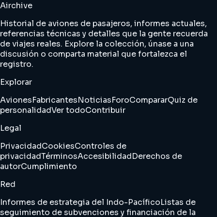
Airchive
Historial de aviones de pasajeros, informes actuales,
referencias técnicas y detalles que la gente recuerda
de viajes reales. Explore la colección, únase a una
discusión o comparta material que fortalezca el
registro.
Explorar
Aviones
Fabricantes
Noticias
Foro
Comparar
Quiz de
personalidad
Ver todo
Contribuir
Legal
Privacidad
Cookies
Controles de
privacidad
Términos
Accesibilidad
Derechos de
autor
Cumplimiento
Red
Informes de estrategia del Indo-Pacífico
Listas de
seguimiento de subvenciones y financiación de la