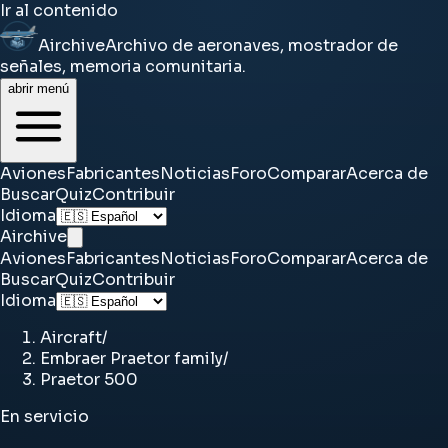
Ir al contenido
Airchive
Archivo de aeronaves, mostrador de
señales, memoria comunitaria.
abrir menú
Aviones
Fabricantes
Noticias
Foro
Comparar
Acerca de
Buscar
Quiz
Contribuir
Idioma
Airchive
Aviones
Fabricantes
Noticias
Foro
Comparar
Acerca de
Buscar
Quiz
Contribuir
Idioma
Aircraft
/
Embraer Praetor family
/
Praetor 500
En servicio