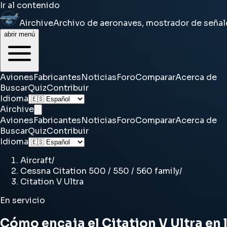
Ir al contenido
Airchive
Archivo de aeronaves, mostrador de señal
abrir menú
Aviones
Fabricantes
Noticias
Foro
Comparar
Acerca de
Buscar
Quiz
Contribuir
Idioma
Airchive
Aviones
Fabricantes
Noticias
Foro
Comparar
Acerca de
Buscar
Quiz
Contribuir
Idioma
Aircraft
/
Cessna Citation 500 / 550 / 560 family
/
Citation V Ultra
En servicio
Cómo encaja el Citation V Ultra en l