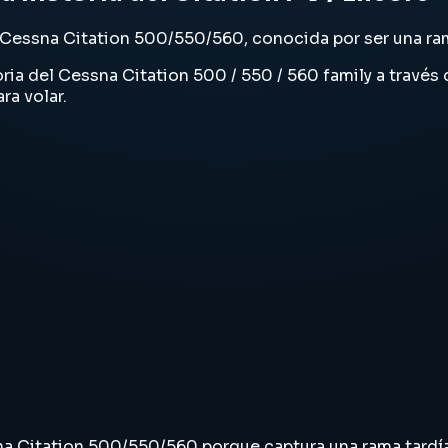
 Cessna Citation 500/550/560, conocida por ser una rama 
storia del Cessna Citation 500 / 550 / 560 family a trav
ra volar.
na Citation 500/550/560 porque captura una rama tardía r