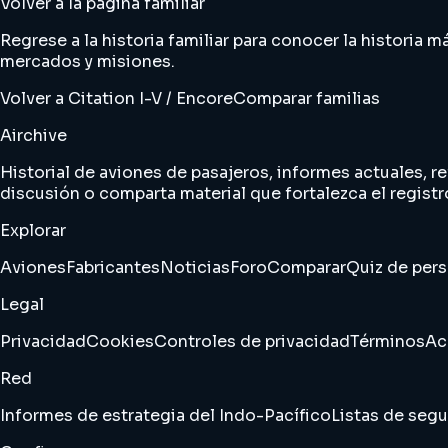
Volver a la página familiar
Regrese a la historia familiar para conocer la historia
mercados y misiones.
Volver a Citation I-V / Encore
Comparar familias
Airchive
Historial de aviones de pasajeros, informes actuales, re
discusión o comparta material que fortalezca el registr
Explorar
Aviones
Fabricantes
Noticias
Foro
Comparar
Quiz de per
Legal
Privacidad
Cookies
Controles de privacidad
Términos
Ac
Red
Informes de estrategia del Indo-Pacífico
Listas de segu