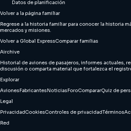
Datos de planificación
Volver a la página familiar
Regrese a la historia familiar para conocer la historia
mercados y misiones.
Volver a Global Express
Comparar familias
Airchive
Historial de aviones de pasajeros, informes actuales, re
discusión o comparta material que fortalezca el registr
Explorar
Aviones
Fabricantes
Noticias
Foro
Comparar
Quiz de per
Legal
Privacidad
Cookies
Controles de privacidad
Términos
Ac
Red