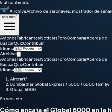
Ir al contenido
Airchive
Archivo de aeronaves, mostrador de señal
abrir menú
Aviones
Fabricantes
Noticias
Foro
Comparar
Acerca de
Buscar
Quiz
Contribuir
Idioma
Airchive
Aviones
Fabricantes
Noticias
Foro
Comparar
Acerca de
Buscar
Quiz
Contribuir
Idioma
Aircraft
/
Bombardier Global Express / 5000 / 6000 family
/
Global 6000
En servicio
Cómo encaja el Global 6000 en la h