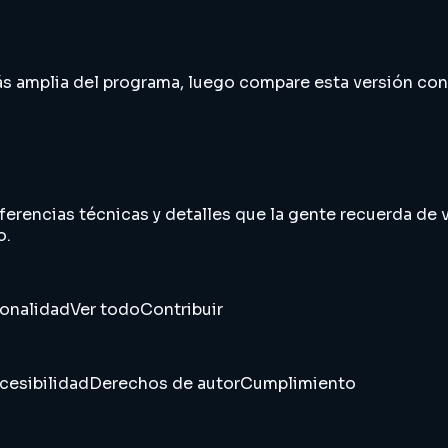
 más amplia del programa, luego compare esta versión co
ferencias técnicas y detalles que la gente recuerda de v
o.
sonalidad
Ver todo
Contribuir
cesibilidad
Derechos de autor
Cumplimiento