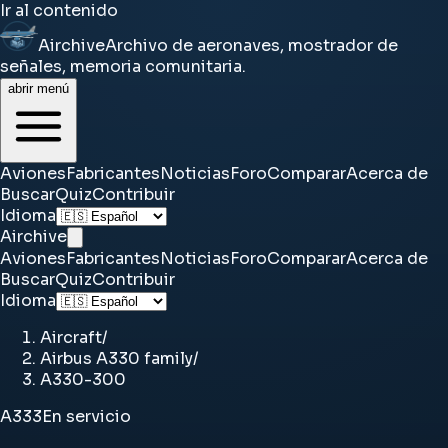
Ir al contenido
Airchive
Archivo de aeronaves, mostrador de
señales, memoria comunitaria.
abrir menú
Aviones
Fabricantes
Noticias
Foro
Comparar
Acerca de
Buscar
Quiz
Contribuir
Idioma
Airchive
Aviones
Fabricantes
Noticias
Foro
Comparar
Acerca de
Buscar
Quiz
Contribuir
Idioma
Aircraft
/
Airbus A330 family
/
A330-300
A333
En servicio