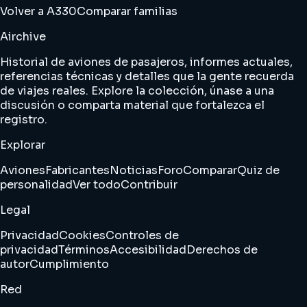
Volver a A330
Comparar familias
Airchive
Historial de aviones de pasajeros, informes actuales,
referencias técnicas y detalles que la gente recuerda
de viajes reales. Explore la colección, únase a una
discusión o comparta material que fortalezca el
registro.
Explorar
Aviones
Fabricantes
Noticias
Foro
Comparar
Quiz de
personalidad
Ver todo
Contribuir
Legal
Privacidad
Cookies
Controles de
privacidad
Términos
Accesibilidad
Derechos de
autor
Cumplimiento
Red