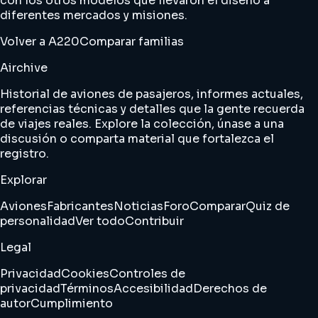
con los otros modelos que llevaron el diseño a
diferentes mercados y misiones.
Volver a A220
Comparar familias
Airchive
Historial de aviones de pasajeros, informes actuales,
referencias técnicas y detalles que la gente recuerda
de viajes reales. Explore la colección, únase a una
discusión o comparta material que fortalezca el
registro.
Explorar
Aviones
Fabricantes
Noticias
Foro
Comparar
Quiz de
personalidad
Ver todo
Contribuir
Legal
Privacidad
Cookies
Controles de
privacidad
Términos
Accesibilidad
Derechos de
autor
Cumplimiento