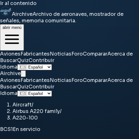
Ir al contenido
Airchive
Archivo de aeronaves, mostrador de
señales, memoria comunitaria.
abrir menú
Aviones
Fabricantes
Noticias
Foro
Comparar
Acerca de
Buscar
Quiz
Contribuir
Idioma
Airchive
Aviones
Fabricantes
Noticias
Foro
Comparar
Acerca de
Buscar
Quiz
Contribuir
Idioma
Aircraft
/
Airbus A220 family
/
A220-100
BCS1
En servicio