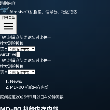
跳到内容
Airchive
飞机档案、信号台、社区记忆
打开菜单
飞机
制造商
新闻
论坛
对比
关于
搜索
测验
投稿
语言
Airchive
飞机
制造商
新闻
论坛
对比
关于
搜索
测验
投稿
语言
News
/
MD-80 机舱内存内部
原创报道
2025年7月21日
4 分钟阅读
MD-80 机舱内存内部