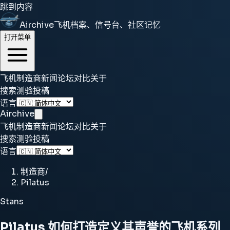
跳到内容
Airchive
飞机档案、信号台、社区记忆
打开菜单
飞机
制造商
新闻
论坛
对比
关于
搜索
测验
投稿
语言
Airchive
飞机
制造商
新闻
论坛
对比
关于
搜索
测验
投稿
语言
制造商
/
Pilatus
Stans
Pilatus 如何打造定义其声誉的飞机系列