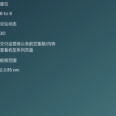
座位
6 to 8
论坛动态
30
交付
运营商
公务航空
客舱/内饰
查看机型系列页面
航程范围
2,035
nm