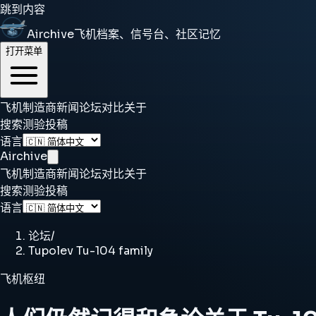
跳到内容
Airchive
飞机档案、信号台、社区记忆
打开菜单
飞机
制造商
新闻
论坛
对比
关于
搜索
测验
投稿
语言
Airchive
飞机
制造商
新闻
论坛
对比
关于
搜索
测验
投稿
语言
论坛
/
Tupolev Tu-104 family
飞机枢纽