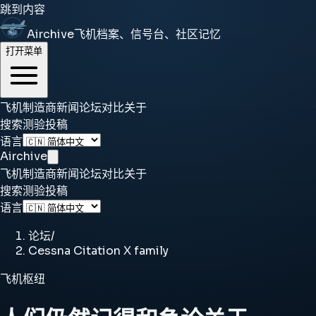
跳到内容
Airchive
飞机档案、信号台、社区记忆
打开菜单
飞机
制造商
新闻
论坛
对比
关于
搜索
测验
投稿
语言
Airchive
飞机
制造商
新闻
论坛
对比
关于
搜索
测验
投稿
语言
论坛
/
Cessna Citation X family
飞机枢纽