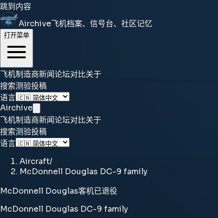
跳到内容
Airchive
飞机档案、信号台、社区记忆
打开菜单
飞机
制造商
新闻
论坛
对比
关于
搜索
测验
投稿
语言
Airchive
飞机
制造商
新闻
论坛
对比
关于
搜索
测验
投稿
语言
Aircraft
/
McDonnell Douglas DC-9 family
McDonnell Douglas
客机
已退役
McDonnell Douglas DC-9 family