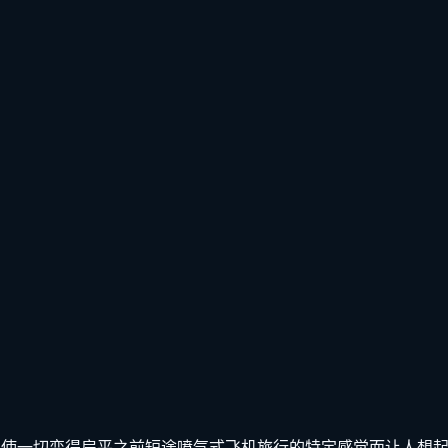
准化使一切变得扁平之前短途喷气式飞机旅行的特定感觉而让人想