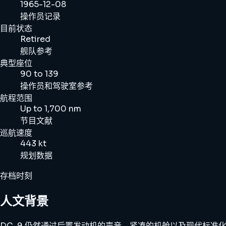
1965-12-08
操作员记录
目前状态
Retired
舰队参考
典型座位
90 to 139
操作员和驾驶室参考
航程范围
Up to 1,700 nm
节目文献
巡航速度
443 kt
规划数据
存档时刻
人文背景
DC-9 仍然通过后置发动机的声音、紧凑的机舱以及现代标