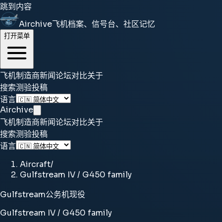
跳到内容
Airchive
飞机档案、信号台、社区记忆
打开菜单
飞机
制造商
新闻
论坛
对比
关于
搜索
测验
投稿
语言
Airchive
飞机
制造商
新闻
论坛
对比
关于
搜索
测验
投稿
语言
Aircraft
/
Gulfstream IV / G450 family
Gulfstream
公务机
现役
Gulfstream IV / G450 family