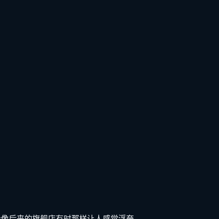
会像后来的旗舰店有时那样让人感觉浮夸。