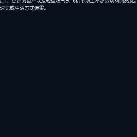
部设计、更好的窗户以及轻型喷气式飞机市场上不那么功利的感觉
速记或生活方式迷雾。
。