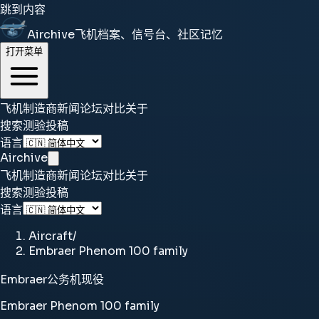
跳到内容
Airchive
飞机档案、信号台、社区记忆
打开菜单
飞机
制造商
新闻
论坛
对比
关于
搜索
测验
投稿
语言
Airchive
飞机
制造商
新闻
论坛
对比
关于
搜索
测验
投稿
语言
Aircraft
/
Embraer Phenom 100 family
Embraer
公务机
现役
Embraer Phenom 100 family