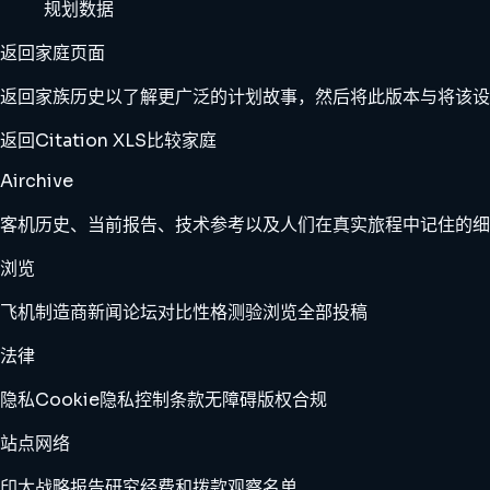
规划数据
返回家庭页面
返回家族历史以了解更广泛的计划故事，然后将此版本与将该设
返回Citation XLS
比较家庭
Airchive
客机历史、当前报告、技术参考以及人们在真实旅程中记住的细
浏览
飞机
制造商
新闻
论坛
对比
性格测验
浏览全部
投稿
法律
隐私
Cookie
隐私控制
条款
无障碍
版权
合规
站点网络
印太战略报告
研究经费和拨款观察名单