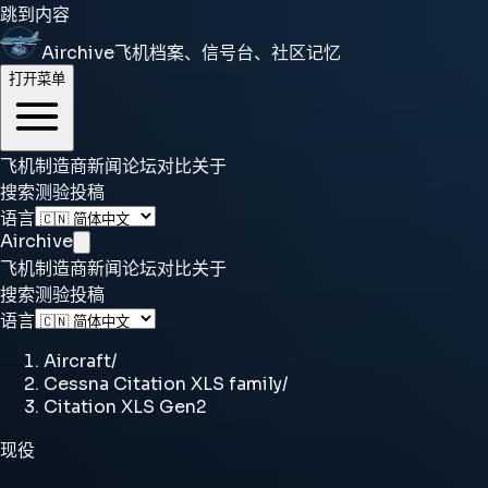
跳到内容
Airchive
飞机档案、信号台、社区记忆
打开菜单
飞机
制造商
新闻
论坛
对比
关于
搜索
测验
投稿
语言
Airchive
飞机
制造商
新闻
论坛
对比
关于
搜索
测验
投稿
语言
Aircraft
/
Cessna Citation XLS family
/
Citation XLS Gen2
现役