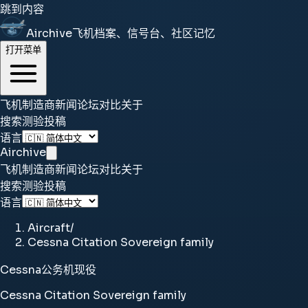
跳到内容
Airchive
飞机档案、信号台、社区记忆
打开菜单
飞机
制造商
新闻
论坛
对比
关于
搜索
测验
投稿
语言
Airchive
飞机
制造商
新闻
论坛
对比
关于
搜索
测验
投稿
语言
Aircraft
/
Cessna Citation Sovereign family
Cessna
公务机
现役
Cessna Citation Sovereign family