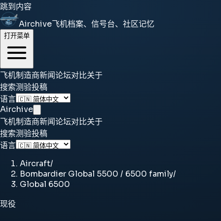
跳到内容
Airchive
飞机档案、信号台、社区记忆
打开菜单
飞机
制造商
新闻
论坛
对比
关于
搜索
测验
投稿
语言
Airchive
飞机
制造商
新闻
论坛
对比
关于
搜索
测验
投稿
语言
Aircraft
/
Bombardier Global 5500 / 6500 family
/
Global 6500
现役