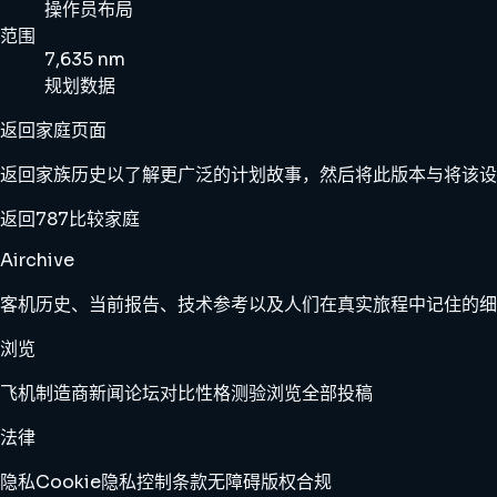
操作员布局
范围
7,635 nm
规划数据
返回家庭页面
返回家族历史以了解更广泛的计划故事，然后将此版本与将该设
返回787
比较家庭
Airchive
客机历史、当前报告、技术参考以及人们在真实旅程中记住的细
浏览
飞机
制造商
新闻
论坛
对比
性格测验
浏览全部
投稿
法律
隐私
Cookie
隐私控制
条款
无障碍
版权
合规