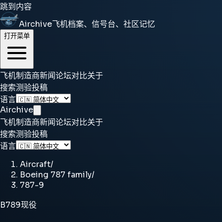
跳到内容
Airchive
飞机档案、信号台、社区记忆
打开菜单
飞机
制造商
新闻
论坛
对比
关于
搜索
测验
投稿
语言
Airchive
飞机
制造商
新闻
论坛
对比
关于
搜索
测验
投稿
语言
Aircraft
/
Boeing 787 family
/
787-9
B789
现役