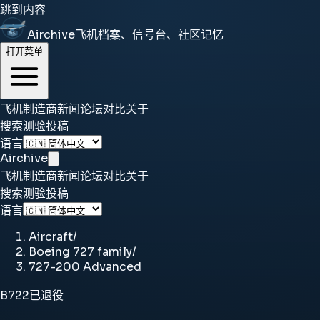
跳到内容
Airchive
飞机档案、信号台、社区记忆
打开菜单
飞机
制造商
新闻
论坛
对比
关于
搜索
测验
投稿
语言
Airchive
飞机
制造商
新闻
论坛
对比
关于
搜索
测验
投稿
语言
Aircraft
/
Boeing 727 family
/
727-200 Advanced
B722
已退役