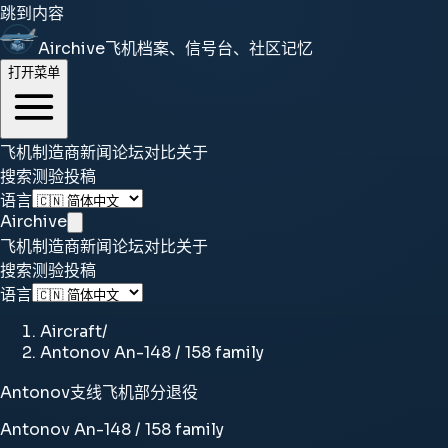
跳到内容
Airchive
飞机档案、信号台、社区记忆
打开菜单
飞机
制造商
新闻
论坛
对比
关于
搜索
测验
投稿
语言
Airchive
飞机
制造商
新闻
论坛
对比
关于
搜索
测验
投稿
语言
Aircraft
/
Antonov An-148 / 158 family
Antonov
支线飞机
部分退役
Antonov An-148 / 158 family