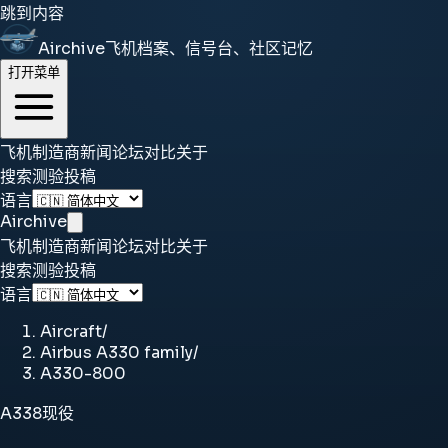
跳到内容
Airchive
飞机档案、信号台、社区记忆
打开菜单
飞机
制造商
新闻
论坛
对比
关于
搜索
测验
投稿
语言
Airchive
飞机
制造商
新闻
论坛
对比
关于
搜索
测验
投稿
语言
Aircraft
/
Airbus A330 family
/
A330-800
A338
现役