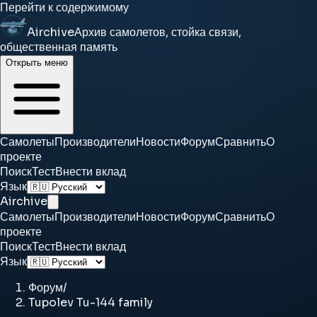
Перейти к содержимому
Airchive
Архив самолетов, стойка связи,
общественная память
Открыть меню
Самолеты
Производители
Новости
Форум
Сравнить
О
проекте
Поиск
Тест
Внести вклад
Язык
Airchive
Самолеты
Производители
Новости
Форум
Сравнить
О
проекте
Поиск
Тест
Внести вклад
Язык
Форум
/
Tupolev Tu-144 family