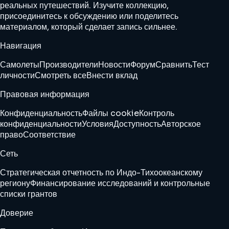
реальных путешествий. Изучите коллекцию,
присоединитесь к обсуждению или поделитесь
материалом, который сделает запись сильнее.
Навигация
Самолеты
Производители
Новости
Форум
Сравнить
Тест
личности
Смотреть все
Внести вклад
Правовая информация
Конфиденциальность
Файлы cookie
Контроль
конфиденциальности
Условия
Доступность
Авторское
право
Соответствие
Сеть
Стратегическая отчетность по Индо-Тихоокеанскому
региону
Финансирование исследований и контрольные
списки грантов
Доверие