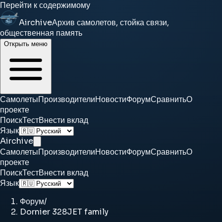
Перейти к содержимому
Airchive
Архив самолетов, стойка связи,
общественная память
Открыть меню
Самолеты
Производители
Новости
Форум
Сравнить
О
проекте
Поиск
Тест
Внести вклад
Язык
Airchive
Самолеты
Производители
Новости
Форум
Сравнить
О
проекте
Поиск
Тест
Внести вклад
Язык
Форум
/
Dornier 328JET family