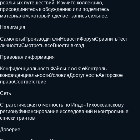
реальных путешествий. Изучите коллекцию,
присоединитесь к обсуждению или поделитесь
материалом, который сделает запись сильнее.
Навигация
Самолеты
Производители
Новости
Форум
Сравнить
Тест
личности
Смотреть все
Внести вклад
Правовая информация
Конфиденциальность
Файлы cookie
Контроль
конфиденциальности
Условия
Доступность
Авторское
право
Соответствие
Сеть
Стратегическая отчетность по Индо-Тихоокеанскому
региону
Финансирование исследований и контрольные
списки грантов
Доверие