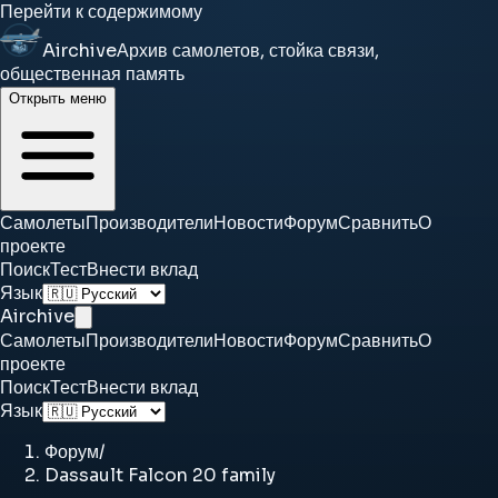
Перейти к содержимому
Airchive
Архив самолетов, стойка связи,
общественная память
Открыть меню
Самолеты
Производители
Новости
Форум
Сравнить
О
проекте
Поиск
Тест
Внести вклад
Язык
Airchive
Самолеты
Производители
Новости
Форум
Сравнить
О
проекте
Поиск
Тест
Внести вклад
Язык
Форум
/
Dassault Falcon 20 family