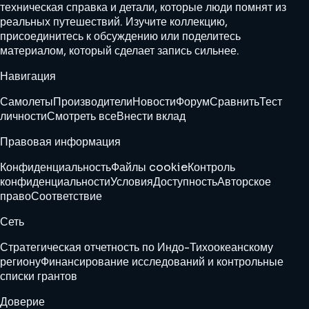
техническая справка и детали, которые люди помнят из
реальных путешествий. Изучите коллекцию,
присоединитесь к обсуждению или поделитесь
материалом, который сделает запись сильнее.
Навигация
Самолеты
Производители
Новости
Форум
Сравнить
Тест
личности
Смотреть все
Внести вклад
Правовая информация
Конфиденциальность
Файлы cookie
Контроль
конфиденциальности
Условия
Доступность
Авторское
право
Соответствие
Сеть
Стратегическая отчетность по Индо-Тихоокеанскому
региону
Финансирование исследований и контрольные
списки грантов
Доверие