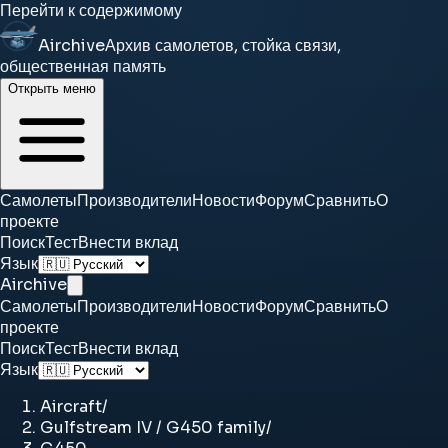
Перейти к содержимому
Airchive
Архив самолетов, стойка связи,
общественная память
Открыть меню
Самолеты
Производители
Новости
Форум
Сравнить
О
проекте
Поиск
Тест
Внести вклад
Язык
Airchive
Самолеты
Производители
Новости
Форум
Сравнить
О
проекте
Поиск
Тест
Внести вклад
Язык
Aircraft
/
Gulfstream IV / G450 family
/