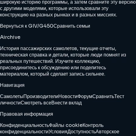
широкую историю программы, а затем сравните эту версию
с другими моделями, которые использовали эту
конструкцию на разных рынках и в разных миссиях.
Вернуться к GIV/G450
Сравнить семьи
Airchive
История пассажирских самолетов, текущие отчеты,
техническая справка и детали, которые люди помнят из
реальных путешествий. Изучите коллекцию,
присоединитесь к обсуждению или поделитесь
материалом, который сделает запись сильнее.
Навигация
Самолеты
Производители
Новости
Форум
Сравнить
Тест
личности
Смотреть все
Внести вклад
Правовая информация
Конфиденциальность
Файлы cookie
Контроль
конфиденциальности
Условия
Доступность
Авторское