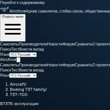
Перейти к содержимому
Airchive
Архив самолетов, стойка связи, общественна
Открыть меню
Самолеты
Производители
Новости
Форум
Сравнить
О проект
Поиск
Тест
Внести вклад
Язык
Airchive
Самолеты
Производители
Новости
Форум
Сравнить
О проект
Поиск
Тест
Внести вклад
Язык
Aircraft
/
Boeing 737 family
/
737-700
B737
В эксплуатации