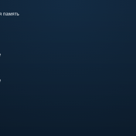
я память
е
е