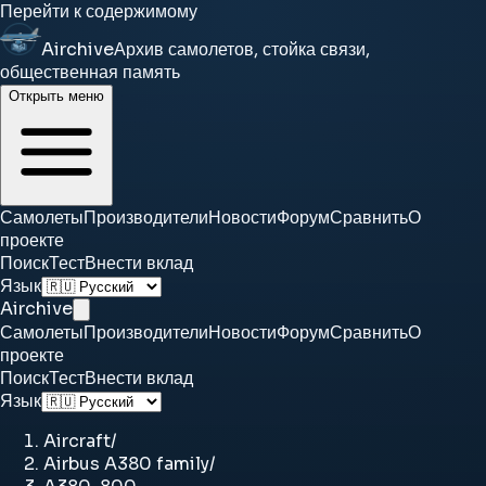
Перейти к содержимому
Airchive
Архив самолетов, стойка связи,
общественная память
Открыть меню
Самолеты
Производители
Новости
Форум
Сравнить
О
проекте
Поиск
Тест
Внести вклад
Язык
Airchive
Самолеты
Производители
Новости
Форум
Сравнить
О
проекте
Поиск
Тест
Внести вклад
Язык
Aircraft
/
Airbus A380 family
/