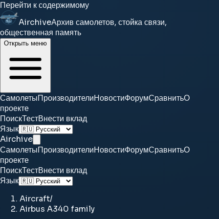
Перейти к содержимому
Airchive
Архив самолетов, стойка связи,
общественная память
Открыть меню
Самолеты
Производители
Новости
Форум
Сравнить
О
проекте
Поиск
Тест
Внести вклад
Язык
Airchive
Самолеты
Производители
Новости
Форум
Сравнить
О
проекте
Поиск
Тест
Внести вклад
Язык
Aircraft
/
Airbus A340 family