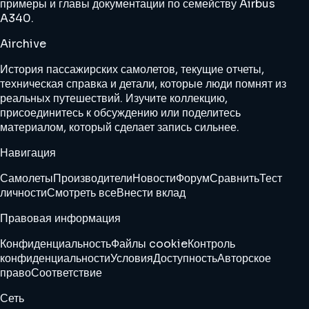
примеры и главы документации по семейству Airbus
A340.
Airchive
История пассажирских самолетов, текущие отчеты,
техническая справка и детали, которые люди помнят из
реальных путешествий. Изучите коллекцию,
присоединитесь к обсуждению или поделитесь
материалом, который сделает запись сильнее.
Навигация
Самолеты
Производители
Новости
Форум
Сравнить
Тест
личности
Смотреть все
Внести вклад
Правовая информация
Конфиденциальность
Файлы cookie
Контроль
конфиденциальности
Условия
Доступность
Авторское
право
Соответствие
Сеть