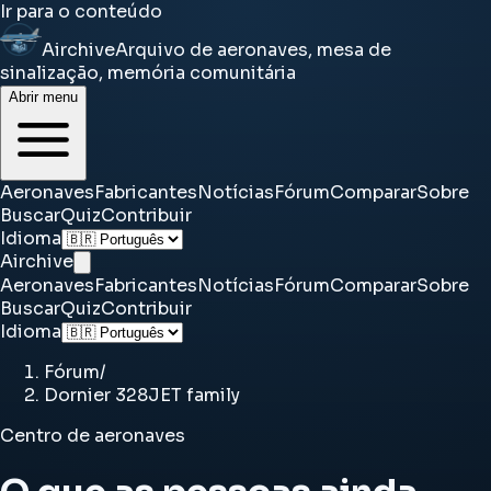
Ir para o conteúdo
Airchive
Arquivo de aeronaves, mesa de
sinalização, memória comunitária
Abrir menu
Aeronaves
Fabricantes
Notícias
Fórum
Comparar
Sobre
Buscar
Quiz
Contribuir
Idioma
Airchive
Aeronaves
Fabricantes
Notícias
Fórum
Comparar
Sobre
Buscar
Quiz
Contribuir
Idioma
Fórum
/
Dornier 328JET family
Centro de aeronaves