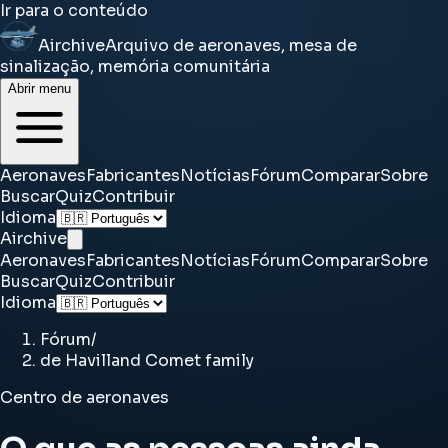
Ir para o conteúdo
Airchive
Arquivo de aeronaves, mesa de
sinalização, memória comunitária
Abrir menu
Aeronaves
Fabricantes
Notícias
Fórum
Comparar
Sobre
Buscar
Quiz
Contribuir
Idioma
Airchive
Aeronaves
Fabricantes
Notícias
Fórum
Comparar
Sobre
Buscar
Quiz
Contribuir
Idioma
Fórum
/
de Havilland Comet family
Centro de aeronaves