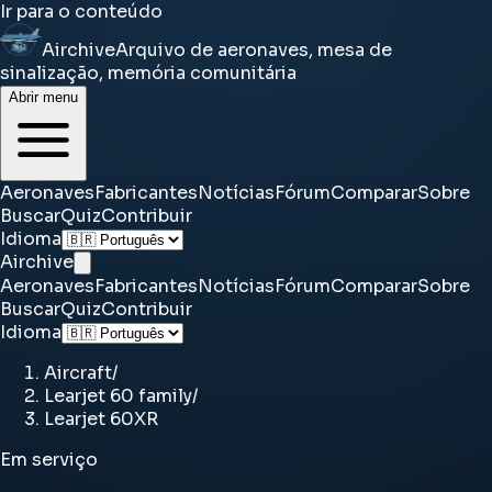
Ir para o conteúdo
Airchive
Arquivo de aeronaves, mesa de
sinalização, memória comunitária
Abrir menu
Aeronaves
Fabricantes
Notícias
Fórum
Comparar
Sobre
Buscar
Quiz
Contribuir
Idioma
Airchive
Aeronaves
Fabricantes
Notícias
Fórum
Comparar
Sobre
Buscar
Quiz
Contribuir
Idioma
Aircraft
/
Learjet 60 family
/
Learjet 60XR
Em serviço