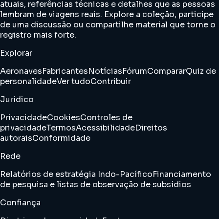
atuais, referências técnicas e detalhes que as pessoas
lembram de viagens reais. Explore a coleção, participe
de uma discussão ou compartilhe material que torne o
registro mais forte.
Explorar
Aeronaves
Fabricantes
Notícias
Fórum
Comparar
Quiz de
personalidade
Ver tudo
Contribuir
Jurídico
Privacidade
Cookies
Controles de
privacidade
Termos
Acessibilidade
Direitos
autorais
Conformidade
Rede
Relatórios de estratégia Indo-Pacífico
Financiamento
de pesquisa e listas de observação de subsídios
Confiança