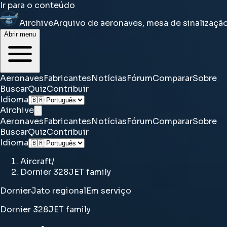
Ir para o conteúdo
Airchive
Arquivo de aeronaves, mesa de sinalizaçã
Abrir menu
Aeronaves
Fabricantes
Notícias
Fórum
Comparar
Sobre
Buscar
Quiz
Contribuir
Idioma
Airchive
Aeronaves
Fabricantes
Notícias
Fórum
Comparar
Sobre
Buscar
Quiz
Contribuir
Idioma
Aircraft
/
Dornier 328JET family
Dornier
Jato regional
Em serviço
Dornier 328JET family