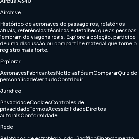
Airbus A340.
Airchive
Histórico de aeronaves de passageiros, relatórios
atuais, referências técnicas e detalhes que as pessoas
lembram de viagens reais. Explore a coleção, participe
de uma discussão ou compartilhe material que torne o
registro mais forte.
Explorar
Aeronaves
Fabricantes
Notícias
Fórum
Comparar
Quiz de
personalidade
Ver tudo
Contribuir
Jurídico
Privacidade
Cookies
Controles de
privacidade
Termos
Acessibilidade
Direitos
autorais
Conformidade
Rede
Relatórios de estratégia Indo-Pacífico
Financiamento