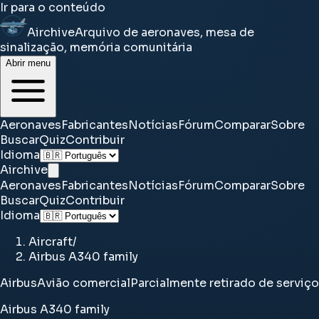
Ir para o conteúdo
Airchive
Arquivo de aeronaves, mesa de
sinalização, memória comunitária
Abrir menu
Aeronaves
Fabricantes
Notícias
Fórum
Comparar
Sobre
Buscar
Quiz
Contribuir
Idioma
Airchive
Aeronaves
Fabricantes
Notícias
Fórum
Comparar
Sobre
Buscar
Quiz
Contribuir
Idioma
Aircraft
/
Airbus A340 family
Airbus
Avião comercial
Parcialmente retirado de serviço
Airbus A340 family