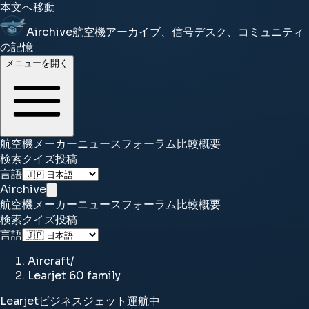
本文へ移動
Airchive
航空機アーカイブ、信号デスク、コミュニティ
の記憶
メニューを開く
航空機
メーカー
ニュース
フォーラム
比較
概要
検索
クイズ
投稿
言語
Airchive
航空機
メーカー
ニュース
フォーラム
比較
概要
検索
クイズ
投稿
言語
Aircraft
/
Learjet 60 family
Learjet
ビジネスジェット
運航中