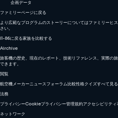
企画データ
ファミリーページに戻る
より広範なプログラムのストーリーについてはファミリーヒス
さい。
Il-86に戻る
家族を比較する
Airchive
旅客機の歴史、現在のレポート、技術リファレンス、実際の旅
できます。
閲覧
航空機
メーカー
ニュース
フォーラム
比較
性格クイズ
すべて見る
法務
プライバシー
Cookie
プライバシー管理
規約
アクセシビリティ
ネットワーク