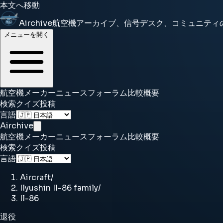
本文へ移動
Airchive
航空機アーカイブ、信号デスク、コミュニティ
メニューを開く
航空機
メーカー
ニュース
フォーラム
比較
概要
検索
クイズ
投稿
言語
Airchive
航空機
メーカー
ニュース
フォーラム
比較
概要
検索
クイズ
投稿
言語
Aircraft
/
Ilyushin Il-86 family
/
Il-86
退役