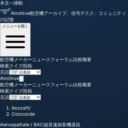
本文へ移動
Airchive
航空機アーカイブ、信号デスク、コミュニティ
の記憶
メニューを開く
航空機
メーカー
ニュース
フォーラム
比較
概要
検索
クイズ
投稿
言語
Airchive
航空機
メーカー
ニュース
フォーラム
比較
概要
検索
クイズ
投稿
言語
Aircraft
/
Concorde
Aerospatiale / BAC
超音速旅客機
退役