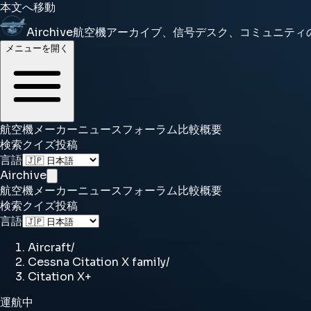
本文へ移動
Airchive
航空機アーカイブ、信号デスク、コミュニティ
メニューを開く
航空機
メーカー
ニュース
フォーラム
比較
概要
検索
クイズ
投稿
言語
Airchive
航空機
メーカー
ニュース
フォーラム
比較
概要
検索
クイズ
投稿
言語
Aircraft
/
Cessna Citation X family
/
Citation X+
運航中