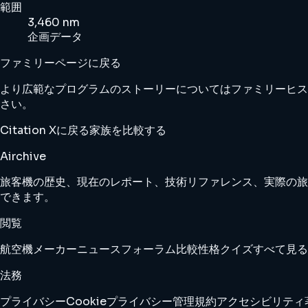
範囲
3,460 nm
企画データ
ファミリーページに戻る
より広範なプログラムのストーリーについてはファミリーヒス
さい。
Citation Xに戻る
家族を比較する
Airchive
旅客機の歴史、現在のレポート、技術リファレンス、実際の旅
できます。
閲覧
航空機
メーカー
ニュース
フォーラム
比較
性格クイズ
すべて見る
法務
プライバシー
Cookie
プライバシー管理
規約
アクセシビリティ