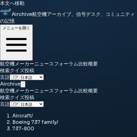
本文へ移動
Airchive
航空機アーカイブ、信号デスク、コミュニティ
の記憶
メニューを開く
航空機
メーカー
ニュース
フォーラム
比較
概要
検索
クイズ
投稿
言語
Airchive
航空機
メーカー
ニュース
フォーラム
比較
概要
検索
クイズ
投稿
言語
Aircraft
/
Boeing 737 family
/
737-800