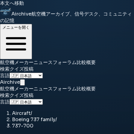
本文へ移動
Airchive
航空機アーカイブ、信号デスク、コミュニティ
の記憶
メニューを開く
航空機
メーカー
ニュース
フォーラム
比較
概要
検索
クイズ
投稿
言語
Airchive
航空機
メーカー
ニュース
フォーラム
比較
概要
検索
クイズ
投稿
言語
Aircraft
/
Boeing 737 family
/
737-700