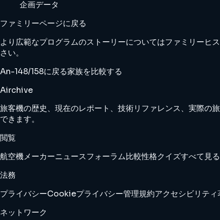
企画データ
ファミリーページに戻る
より広範なプログラムのストーリーについてはファミリーヒス
さい。
An-148/158に戻る
家族を比較する
Airchive
旅客機の歴史、現在のレポート、技術リファレンス、実際の旅
できます。
閲覧
航空機
メーカー
ニュース
フォーラム
比較
性格クイズ
すべて見る
法務
プライバシー
Cookie
プライバシー管理
規約
アクセシビリティ
ネットワーク