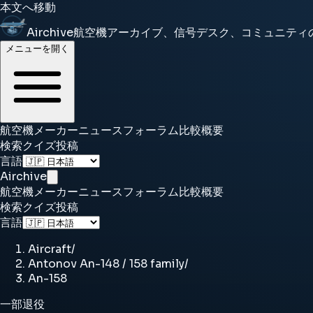
本文へ移動
Airchive
航空機アーカイブ、信号デスク、コミュニティ
メニューを開く
航空機
メーカー
ニュース
フォーラム
比較
概要
検索
クイズ
投稿
言語
Airchive
航空機
メーカー
ニュース
フォーラム
比較
概要
検索
クイズ
投稿
言語
Aircraft
/
Antonov An-148 / 158 family
/
An-158
一部退役