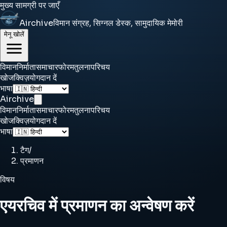
मुख्य सामग्री पर जाएँ
Airchive
विमान संग्रह, सिग्नल डेस्क, सामुदायिक मेमोरी
मेनू खोलें
विमान
निर्माता
समाचार
फोरम
तुलना
परिचय
खोज
क्विज़
योगदान दें
भाषा
Airchive
विमान
निर्माता
समाचार
फोरम
तुलना
परिचय
खोज
क्विज़
योगदान दें
भाषा
टैग
/
प्रमाणन
विषय
एयरचिव में प्रमाणन का अन्वेषण करें