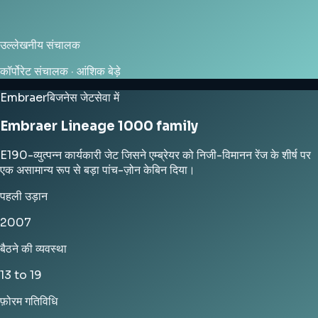
उल्लेखनीय संचालक
कॉर्पोरेट संचालक · आंशिक बेड़े
Embraer
बिजनेस जेट
सेवा में
Embraer Lineage 1000 family
E190-व्युत्पन्न कार्यकारी जेट जिसने एम्ब्रेयर को निजी-विमानन रेंज के शीर्ष पर
एक असामान्य रूप से बड़ा पांच-ज़ोन केबिन दिया।
पहली उड़ान
2007
बैठने की व्यवस्था
13 to 19
फ़ोरम गतिविधि