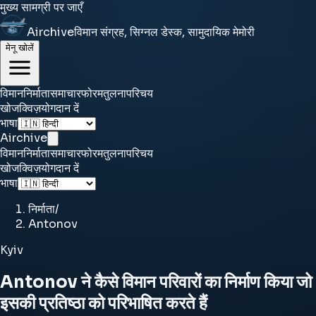
मुख्य सामग्री पर जाएँ
Airchive
विमान संग्रह, सिग्नल डेस्क, सामुदायिक मेमोरी
मेनू खोलें
विमान
निर्माता
समाचार
फोरम
तुलना
परिचय
खोज
क्विज़
योगदान दें
भाषा
Airchive
विमान
निर्माता
समाचार
फोरम
तुलना
परिचय
खोज
क्विज़
योगदान दें
भाषा
निर्माता
/
Antonov
Kyiv
Antonov ने कैसे विमान परिवारों का निर्माण किया जो
इसकी प्रतिष्ठा को परिभाषित करते हैं