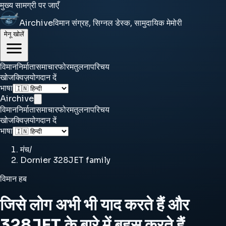
मुख्य सामग्री पर जाएँ
Airchive
विमान संग्रह, सिग्नल डेस्क, सामुदायिक मेमोरी
मेनू खोलें
विमान
निर्माता
समाचार
फोरम
तुलना
परिचय
खोज
क्विज़
योगदान दें
भाषा
Airchive
विमान
निर्माता
समाचार
फोरम
तुलना
परिचय
खोज
क्विज़
योगदान दें
भाषा
मंच
/
Dornier 328JET family
विमान हब
जिसे लोग अभी भी याद करते हैं और
328JET के बारे में बहस करते हैं