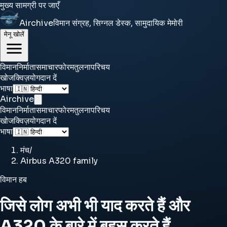
मुख्य सामग्री पर जाएँ
Airchive
विमान संग्रह, सिग्नल डेस्क, सामुदायिक मेमोरी
मेनू खोलें
विमान
निर्माता
समाचार
फोरम
तुलना
परिचय
खोज
क्विज़
योगदान दें
भाषा
Airchive
विमान
निर्माता
समाचार
फोरम
तुलना
परिचय
खोज
क्विज़
योगदान दें
भाषा
मंच
/
Airbus A320 family
विमान हब
जिसे लोग अभी भी याद करते हैं और
A320 के बारे में बहस करते हैं