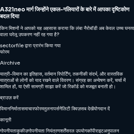
A321neo मार्ग जिन्होंने एकल-गलियारों के बारे में आपका दृष्टिकोण
बदल दिया
किन मिशनों ने आपको यह अहसास कराया कि लंबा नैरोबॉडी अब केवल उच्च घनत्व
वाला घरेलू उपकरण नहीं रह गया है?
sectorfile द्वारा प्रारंभ किया गया
फोरम
Airchive
यात्री-विमान का इतिहास, वर्तमान रिपोर्टिंग, तकनीकी संदर्भ, और वास्तविक
यात्राओं से लोगों को याद रखने वाले विवरण। संग्रह का अन्वेषण करें, चर्चा में
शामिल हों, या ऐसी सामग्री साझा करें जो रिकॉर्ड को मजबूत बनाती हो।
ब्राउज़ करें
विमान
निर्माता
समाचार
फोरम
तुलना
पर्सनैलिटी क्विज़
सब देखें
योगदान दें
कानूनी
गोपनीयता
कुकीज़
गोपनीयता नियंत्रण
शर्तें
सरल उपयोग
कॉपीराइट
अनुपालन